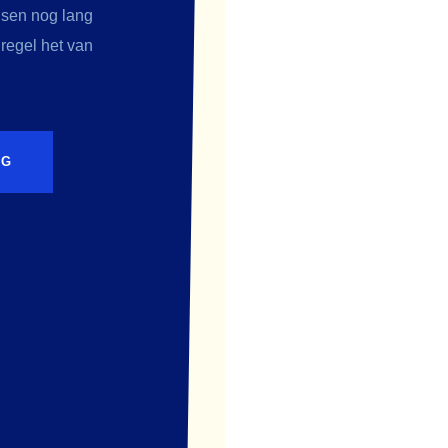
nsen nog lang
 regel het van
NG