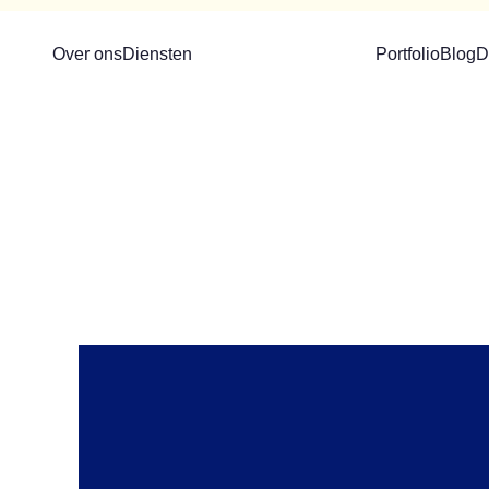
menu
Over ons
Diensten
Portfolio
Blog
D
Hamburger
toggle
menu