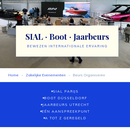
SIAL · Boot · Jaarbeurs
BEWEZEN INTERNATIONALE ERVARING
Home
›
Zakelijke Evenementen
›
Beurs Organiseren
SIAL PARIJS
BOOT DÜSSELDORF
JAARBEURS UTRECHT
EÉN AANSPREEKPUNT
A TOT Z GEREGELD