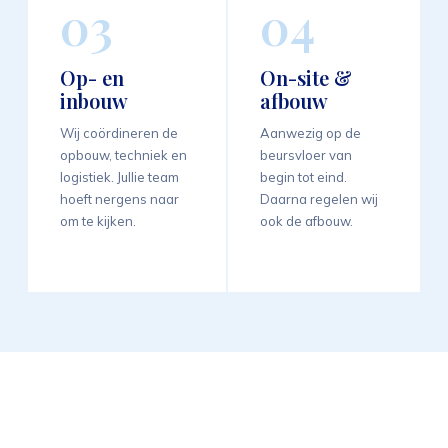
03
04
Op- en
On-site &
inbouw
afbouw
Wij coördineren de
Aanwezig op de
opbouw, techniek en
beursvloer van
logistiek. Jullie team
begin tot eind.
hoeft nergens naar
Daarna regelen wij
om te kijken.
ook de afbouw.