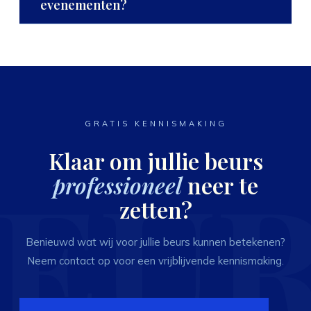
evenementen?
bespreken de mogelijkheden.
Ja, veel klanten combineren een beurs met bijvoorbeeld een
personeelsfeest
of
bedrijfsuitje
rond dezelfde periode. Wij
stemmen dat graag op elkaar af, zodat alles vanuit één
aanspreekpunt loopt.
GRATIS KENNISMAKING
Klaar om jullie beurs
professioneel
neer te
zetten?
Benieuwd wat wij voor jullie beurs kunnen betekenen?
Neem contact op voor een vrijblijvende kennismaking.