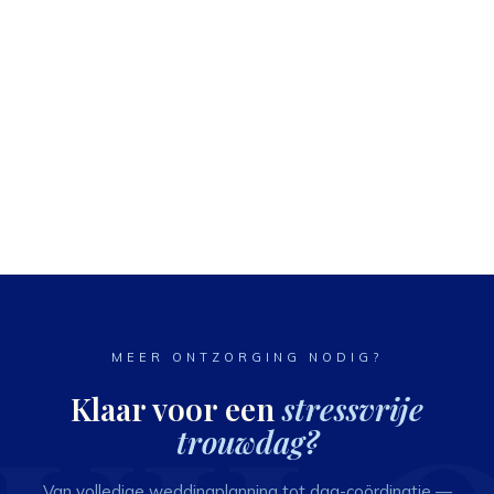
MEER ONTZORGING NODIG?
Klaar voor een
stressvrije
trouwdag?
Van volledige weddingplanning tot dag-coördinatie —