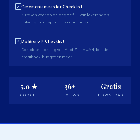
Ceremoniemeester Checklist
✓
30 taken voor op de dag zelf — van leveranciers
ontvangen tot speeches coördineren
De Bruiloft Checklist
✓
Complete planning van A tot Z — MUAH, locatie,
draaiboek, budget en meer
5.0 ★
36+
Gratis
GOOGLE
REVIEWS
DOWNLOAD