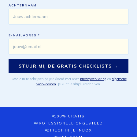
ACHTERNAAM
E-MAILADRES *
STUUR MIJ DE GRATIS CHECKLISTS →
Door je in te schrijven ga je akkoord met onze
privacyverklaring
en
algemene
voorwaarden
. Je kunt je altijd uitschrijven.
100% GRATIS
PROFESSIONEEL OPGESTELD
DIRECT IN JE INBOX