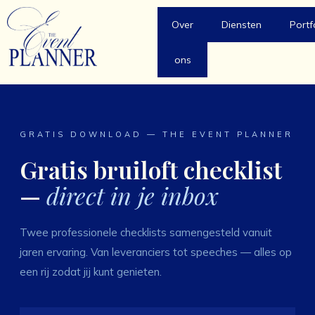
Ga
naar
Over
Diensten
Portf
de
inhoud
ons
GRATIS DOWNLOAD — THE EVENT PLANNER
Gratis bruiloft checklist
—
direct in je inbox
Twee professionele checklists samengesteld vanuit
jaren ervaring. Van leveranciers tot speeches — alles op
een rij zodat jij kunt genieten.