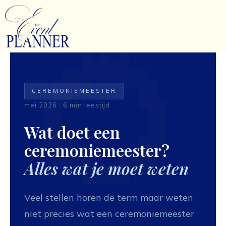
Ga
naar
de
inhoud
CEREMONIEMEESTER
mei 2026 · 6 min leestijd
Wat doet een
ceremoniemeester?
Alles wat je moet weten
Veel stellen horen de term maar weten
niet precies wat een ceremoniemeester