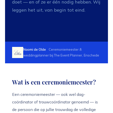
doet — en of ze er één nodig hebben. Wij
leggen het uit, van begin tot eind.
Naomi de Olde
Ceremoniemeester &
weddingplanner bij The Event Planner, Enschede
Wat is een ceremoniemeester?
Een ceremoniemeester — ook wel dag-
coördinator of trouwcoördinator genoemd — is
de persoon die op jullie trouwdag de volledige