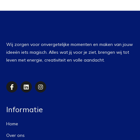
Wij zorgen voor onvergetelijke momenten en maken van jouw
ideeën iets magisch. Alles wat jij voor je ziet, brengen wij tot
leven met energie, creativiteit en volle aandacht.
I
L
I
c
i
n
o
n
s
n
k
t
-
e
a
Informatie
f
d
g
a
i
r
c
n
a
Home
e
m
b
Over ons
o