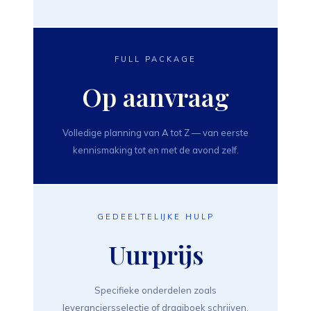
FULL PACKAGE
Op aanvraag
Volledige planning van A tot Z — van eerste
kennismaking tot en met de avond zelf.
GEDEELTELIJKE HULP
Uurprijs
Specifieke onderdelen zoals
leveranciersselectie of draaiboek schrijven.