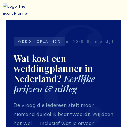
Ga
naar
de
inhoud
mei 2026 · 6 min leestijd
WEDDINGPLANNER
Wat kost een
weddingplanner in
Nederland?
Eerlijke
prijzen & uitleg
De vraag die iedereen stelt maar
niemand duidelijk beantwoordt. Wij doen
het wel — inclusief wat je ervoor