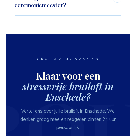
ook op kortere termijn - twijfel je, neem dan gewoon
ceremoniemeester?
contact
op.
Een weddingplanner begeleidt de volledige planning,
van locatie tot leveranciers. Een
ceremoniemeester
neemt alleen de coördinatie op de trouwdag zelf
over.
GRATIS KENNISMAKING
Klaar voor een
stressvrije bruiloft in
Enschede?
Vertel ons over jullie bruiloft in Enschede. We
denken graag mee en reageren binnen 24 uur
persoonlijk.