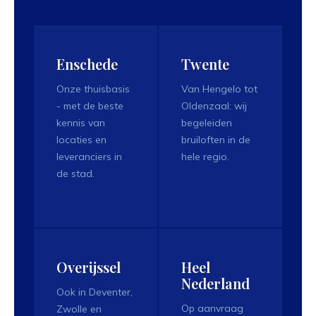
Enschede
Twente
Onze thuisbasis
Van Hengelo tot
- met de beste
Oldenzaal: wij
kennis van
begeleiden
locaties en
bruiloften in de
leveranciers in
hele regio.
de stad.
Overijssel
Heel
Nederland
Ook in Deventer,
Op aanvraag
Zwolle en