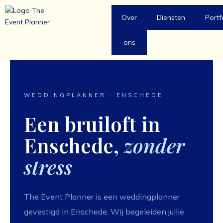
Ga
naar
Over
Diensten
Portf
de
inhoud
ons
WEDDINGPLANNER · ENSCHEDE
Een bruiloft in
Enschede,
zonder
stress
The Event Planner is een weddingplanner
gevestigd in Enschede. Wij begeleiden jullie