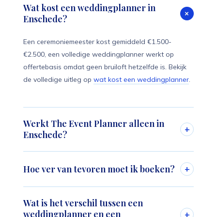
Wat kost een weddingplanner in
+
Enschede?
Een ceremoniemeester kost gemiddeld €1.500-
€2.500, een volledige weddingplanner werkt op
offertebasis omdat geen bruiloft hetzelfde is. Bekijk
de volledige uitleg op
wat kost een weddingplanner
.
Werkt The Event Planner alleen in
+
Enschede?
Nee. Enschede is onze thuisbasis, maar we
Hoe ver van tevoren moet ik boeken?
+
begeleiden bruidsparen in heel
Twente en Overijssel
,
en op aanvraag door heel Nederland & de wereld.
Voor een bruiloft adviseren we 12 tot 18 maanden
Wat is het verschil tussen een
van tevoren. Voor coördinatie op de dag zelf kan dat
weddingplanner en een
+