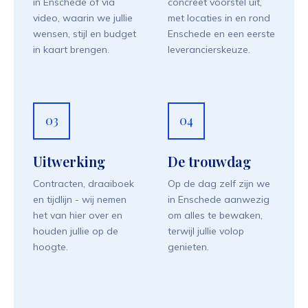
in Enschede of via
concreet voorstel uit,
video, waarin we jullie
met locaties in en rond
wensen, stijl en budget
Enschede en een eerste
in kaart brengen.
leverancierskeuze.
03
04
Uitwerking
De trouwdag
Contracten, draaiboek
Op de dag zelf zijn we
en tijdlijn - wij nemen
in Enschede aanwezig
het van hier over en
om alles te bewaken,
houden jullie op de
terwijl jullie volop
hoogte.
genieten.