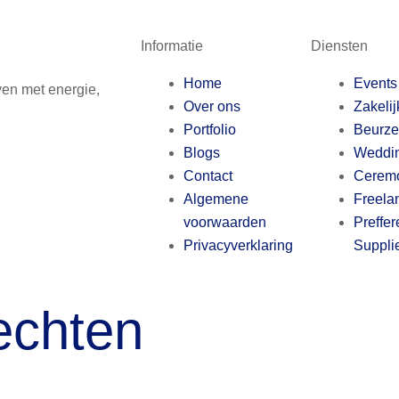
Informatie
Diensten
Home
Events
ven met energie,
Over ons
Zakeli
Portfolio
Beurz
Blogs
Weddin
Contact
Ceremo
Algemene
Freela
voorwaarden
Preffer
Privacyverklaring
Suppli
echten